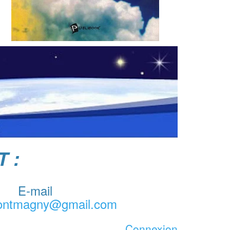
T :
E-mail
montmagny@gmail.com
Connexion